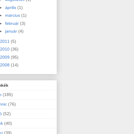
►
április
(1)
►
március
(1)
►
február
(3)
►
január
(4)
2011
(5)
2010
(36)
2009
(95)
2008
(14)
mkék
o
(185)
hnic
(76)
ó
(52)
ek
(40)
ri
(39)