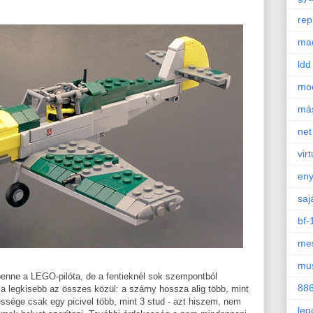
rep
mad
ldd
mo
má
net
virt
en
saj
bf-
mes
mu
benne a LEGO-pilóta, de a fentieknél sok szempontból
88
 a legkisebb az összes közül: a szárny hossza alig több, mint
lessége csak egy picivel több, mint 3 stud - azt hiszem, nem
leg