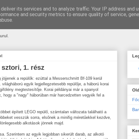
deliver its services and to analyze traffic. Your IP address and 
formance and security metrics to ensure quality of service, gen
u
abuse.
urul.
at
Le
ztori, 1. rész
 jöjjenek a repülők: ezúttal a Messerschmitt Bf-109 kerül
. világháború egyik legjellegzetesebb repülője, a háború korai
ifölény megtestesítője. Korai példányai már a spanyol
Ol
k, hogy a "nagy" háborúban már harcedzetten vegyék fel a
Főo
Bar
többet épített LEGO repülő, számtalan változata található a
ebbeket vesszük sorra, elsőnek a minifig méretűekkel kezdve,
lönlegesebb alkotások jönnek majd.
Ke
sa. Szerintem az egyik legjobban sikerült darab, az alkotó