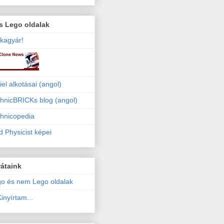
s Lego oldalak
kagyár!
iel alkotásai (angol)
hnicBRICKs blog (angol)
hnicopedia
 Physicist képei
átaink
o és nem Lego oldalak