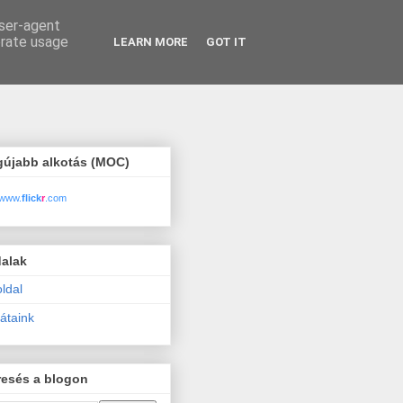
user-agent
erate usage
LEARN MORE
GOT IT
gújabb alkotás (MOC)
www.
flick
r
.com
dalak
ldal
átaink
resés a blogon