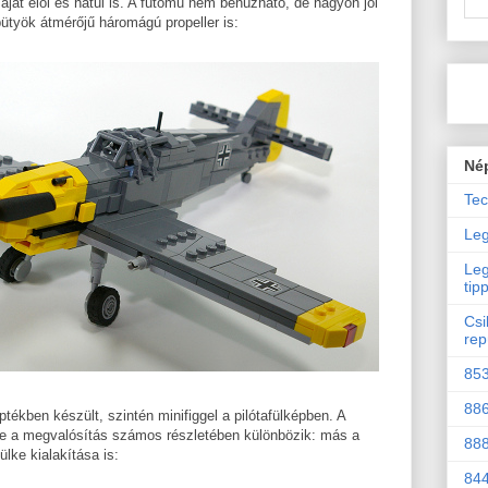
máját elöl és hátul is. A futómű nem behúzható, de nagyon jól
9 bütyök átmérőjű háromágú propeller is:
Né
Tec
Leg
Leg
tip
Csi
rep
853
886
ptékben készült, szintén minifiggel a pilótafülképben. A
 de a megvalósítás számos részletében különbözik: más a
888
fülke kialakítása is:
844