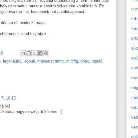
ernek helyet szorítani. További érdekesség a nem mindennapi
 helyett remekül mutat a sötétdzöld-szürke kombináció. Ez
sar
légcsavarkúp - ez kisebbnek hat a valóságosnál.
teh
 döntse el mindenki maga.
útm
bb modellekkel folytatjuk.
84
alk
53
arc
o
,
legohaulic
,
legouli
,
messerschmitt
,
minifig
,
opex
,
repülő
,
ca
mar
mig
min
 7. 10:15
lálok!
tör
alkotása nagyon szép, tökéletes :-)
va
ver
vil