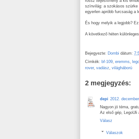
rossz teljesítmény a kis emb
színvilág: a szokásos szürke
egyerlen apróbb furcsaság a 
És hogy melyik a legjobb? Ez
A következő héten különlegese
Bejegyezte:
Dornbi
dátum:
7:
Címkék:
bf-109
,
eremms
,
leg
rover
,
vadász
,
világháború
2 megjegyzés:
depi
2012. december
Nagyon jó téma, gratu
Az első gép, LegoUli 
Válasz
Válaszok