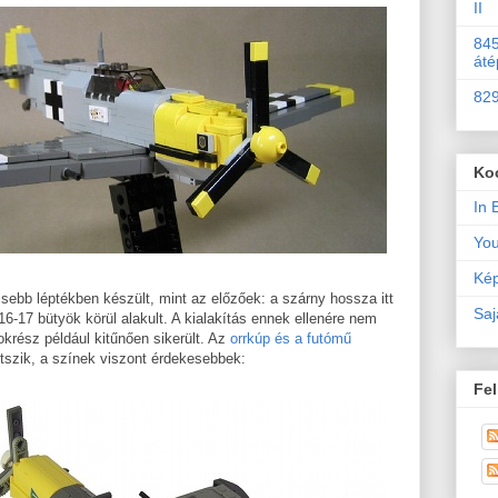
II
845
áté
829
Ko
In 
Yo
Kép
sebb léptékben készült, mint az előzőek: a szárny hossza itt
Saj
6-17 bütyök körül alakult. A kialakítás ennek ellenére nem
okrész például kitűnően sikerült. Az
orrkúp és a futómű
tszik, a színek viszont érdekesebbek:
Fel