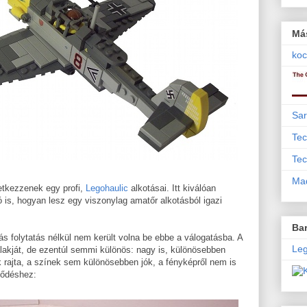
Má
koc
Sar
Tec
Tec
Mad
etkezzenek egy profi,
Legohaulic
alkotásai. Itt kiválóan
is, hogyan lesz egy viszonylag amatőr alkotásból igazi
Bar
ás folytatás nélkül nem került volna be ebbe a válogatásba. A
Leg
lakját, de ezentúl semmi különös: nagy is, különösebben
 rajta, a színek sem különösebben jók, a fényképről nem is
jlődéshez: