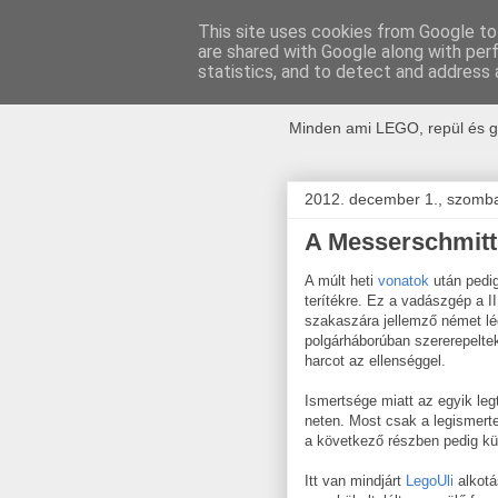
This site uses cookies from Google to 
are shared with Google along with per
kockak.h
statistics, and to detect and address 
Minden ami LEGO, repül és g
2012. december 1., szomb
A Messerschmitt s
A múlt heti
vonatok
után pedig
terítékre. Ez a vadászgép a II
szakaszára jellemző német lég
polgárháborúban szererepelte
harcot az ellenséggel.
Ismertsége miatt az egyik leg
neten. Most csak a legismert
a következő részben pedig kü
Itt van mindjárt
LegoUli
alkotá