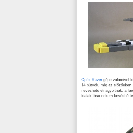
Opëx Røver
gépe valamivel ki
14 bütyök, míg az előzőeken 1
nevezhető elnagyoltnak, a far
kialakítása nekem kevésbé te