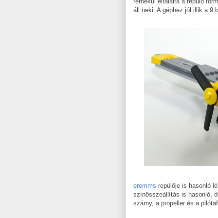
remekül eltalálta a repülő for
áll neki. A géphez jól illik a 
eremms
repülője is hasonló lé
színösszeállítás is hasonló,
szárny, a propeller és a pilóta