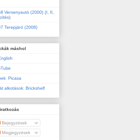
8 Versenyautó (2000)
(
I
,
II
,
pítés
)
7 Terepjáró (2008)
ckák máshol
English
uTube
ek: Picasa
át alkotások: Brickshelf
iratkozás
Bejegyzések
Megjegyzések