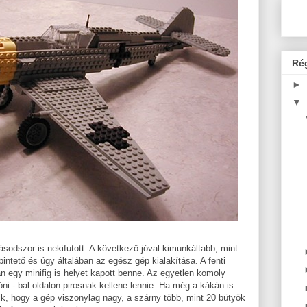
Ré
►
▼
odszor is nekifutott. A következő jóval kimunkáltabb, mint
intető és úgy általában az egész gép kialakítása. A fenti
n egy minifig is helyet kapott benne. Az egyetlen komoly
róni - bal oldalon pirosnak kellene lennie. Ha még a kákán is
ik, hogy a gép viszonylag nagy, a szárny több, mint 20 bütyök