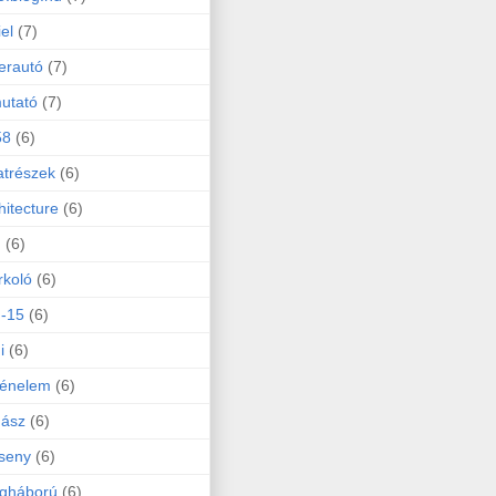
iel
(7)
erautó
(7)
utató
(7)
58
(6)
atrészek
(6)
hitecture
(6)
d
(6)
koló
(6)
-15
(6)
i
(6)
ténelem
(6)
dász
(6)
seny
(6)
ágháború
(6)