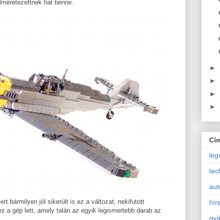
ulméretezettnek hat benne.
►
►
►
►
Cí
leg
tec
aut
ert bármilyen jól sikerült is ez a változat, nekifutott
hír
 a gép lett, amely talán az egyik legismertebb darab az
gyá