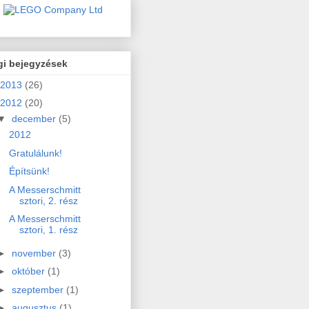
gi bejegyzések
2013
(26)
2012
(20)
▼
december
(5)
2012
Gratulálunk!
Építsünk!
A Messerschmitt
sztori, 2. rész
A Messerschmitt
sztori, 1. rész
►
november
(3)
►
október
(1)
►
szeptember
(1)
►
augusztus
(1)