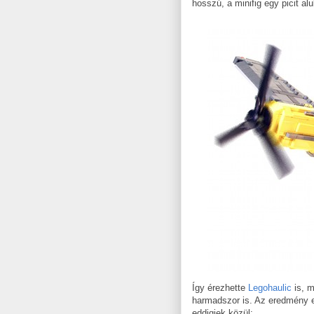
hosszú, a minifig egy picit al
Így érezhette
Legohaulic
is, m
harmadszor is. Az eredmény ez
eddigiek közül: