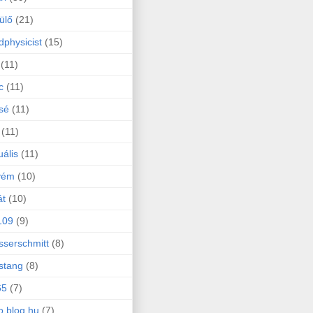
ülő
(21)
physicist
(15)
(11)
c
(11)
sé
(11)
(11)
uális
(11)
yém
(10)
át
(10)
109
(9)
serschmitt
(8)
stang
(8)
65
(7)
o.blog.hu
(7)