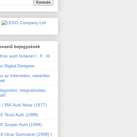
pszerű bejegyzések
hnic autó történet I
,
II
,
III
o Digital Designer
o az Interneten
,
vásárlási
pek
llagmotor
,
megvalósítás
,
ülő
 / 956 Autó Alváz (1977)
5 Teszt Autó (1988)
0 Szuper Autó (1994)
8 Utcai Szenzáció (1999) I
,