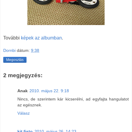
További
képek az albumban
.
Dornbi
dátum:
9:38
Megosztás
2 megjegyzés:
Anak
2010. május 22. 9:18
Nincs, de szerintem kár kicserélni, ad egyfajta hangulatot
az egésznek.
Válasz
kit fisto
2010. május 26. 14:23