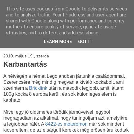
This site uses cookies from Google to deliver its services
kockak.hu
and to analyze traffic. Your IP address and user-agent are
shared with Google along with performance and security
metrics to ensure quality of service, generate usage
Minden ami LEGO, repül és gurul.
statistics, and to detect and address abuse.
LEARN MORE
GOT IT
▼
2010. május 19., szerda
Karbantartás
A hétvégén a német Legolandban jártunk a családommal.
Szerencsére még mindig megvan a kiváló kockabolt, ami
szerintem a
Bricklink
után a második legjobb, amit láttam:
100g kocka 8 euróba kerül, és sok különleges elem is
kapható.
Mivel egy jó oldtimeres törődik járműveivel, egyből
megragadtam az alkalmat, hogy tuningoljam azt, amelyikre
a legjobban ráfér. A
8422-es motoromon
már sok mindent
kicseréltem, de az elsárgult kerekek még erősen árulkodtak