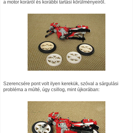
a motor koráról és korábbi tartási körülményeiről.
Szerencsére pont volt ilyen kerekük, szóval a sárgulási
probléma a múlté, úgy csillog, mint újkorában: