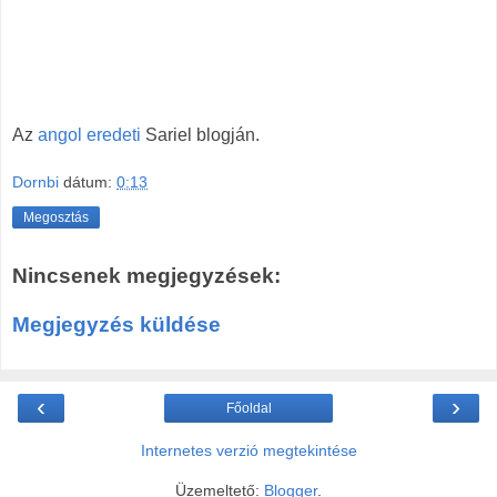
Az
angol eredeti
Sariel blogján.
Dornbi
dátum:
0:13
Megosztás
Nincsenek megjegyzések:
Megjegyzés küldése
‹
›
Főoldal
Internetes verzió megtekintése
Üzemeltető:
Blogger
.