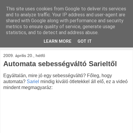
This site uses cookies from Google to deliver its services
kockak.hu
and to analyze traffic. Your IP address and user-agent are
shared with Google along with performance and security
metrics to ensure quality of service, generate usage
Minden ami LEGO, repül és gurul.
statistics, and to detect and address abuse.
LEARN MORE
GOT IT
▼
2009. április 20., hétfő
Automata sebességváltó Sarieltől
Egyáltalán, mire jó egy sebességváltó? Főleg, hogy
automata?
Sariel
mindig kiváló ötletekkel áll elő, ez a videó
mindent megmagyaráz: