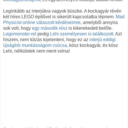
Leginkább az interjúkra vagyok büszke. A kockagyár révén
két híres LEGO építővel is sikerült kapcsolatba lépnem.
Mad
Physicist
online válaszolt kérdéseimre
, amelyből annyira
sok volt, hogy
egy második rész
is kikerekedett belőle.
Legomonster-rel
pedig
Lehi
személyesen is találkozott
. Azt
hiszem, nem túlzás kijelenteni, hogy ez az
interjú eddigi
újságírói munkásságom csúcsa
, kösz kockagyár, és kösz
Lehi, nélkületek nem ment volna!