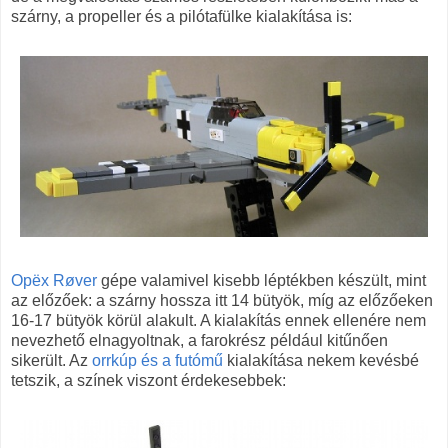
szárny, a propeller és a pilótafülke kialakítása is:
Opëx Røver
gépe valamivel kisebb léptékben készült, mint
az előzőek: a szárny hossza itt 14 bütyök, míg az előzőeken
16-17 bütyök körül alakult. A kialakítás ennek ellenére nem
nevezhető elnagyoltnak, a farokrész például kitűnően
sikerült. Az
orrkúp és a futómű
kialakítása nekem kevésbé
tetszik, a színek viszont érdekesebbek: