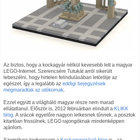
Az biztos, hogy a kockagyár nélkül kevesebb lett a magyar
LEGO-Internet. Szerencsére Tutukát arról sikerült
lebeszélni, hogy hirtelen felindulásában letörölje az
egészet, így a legalább az
eddigi bejegyzések
megmaradtak az utókornak
.
Ezzel együtt a világháló magyar része nem marad
ellátatlanul. Először is, 2012 februárban elindult a
KLIKK
blog
. A srácok egyelőre nagyon lelkesnek tűnnek, a posztok
kitartóan frissülnek, LEGO rajongóknak mindenképpen
ajánlom.
Személyes kedvencem a
Kockageneráció blog
is - az