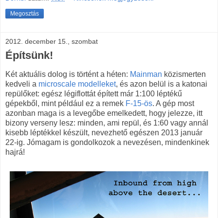
Megosztás
2012. december 15., szombat
Építsünk!
Két aktuális dolog is történt a héten:
Mainman
közismerten
kedveli a
microscale modelleket
, és azon belül is a katonai
repülőket: egész légiflottát épített már 1:100 léptékű
gépekből, mint például ez a remek
F-15-ös
. A gép most
azonban maga is a levegőbe emelkedett, hogy jelezze, itt
bizony verseny lesz: minden, ami repül, és 1:60 vagy annál
kisebb léptékkel készült, nevezhető egészen 2013 január
22-ig. Jómagam is gondolkozok a nevezésen, mindenkinek
hajrá!