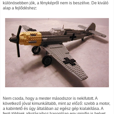
különösebben jók, a fényképről nem is beszélve. De kiváló
alap a fejlődéshez:
Nem csoda, hogy a mester másodszor is nekifutott. A
következő jóval kimunkáltabb, mint az előző: szebb a motor,
a kabintető és úgy általában az egész gép kialakítása. A
fenti többiek alkotásaihoz hasonlóan egy minifig is helyet