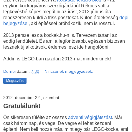
egykori kockagyáros szerzőgárdából Rékocs volt a
legkevésbé képes megállni az írást, 2012 június óta
rendszeresen küldi a friss posztokat. Külön érdekesség
depi
bejegyzései
, aki építéssel próbákozik, nem is rosszul.
2013 persze lesz a kockak.hu-n is. Tervezem tartani az
eddig lendületet. És ami a legfontosabb, egészen biztosan
lesznek új alkotások, érdemes lesz ide hangolódni!
Addig is LEGO-ban gazdag 2013-mat mindenkinek!
Dornbi
dátum:
7:30
Nincsenek megjegyzések:
Megosztás
2012. december 22., szombat
Gratulálunk!
Ön sikeresen túlélte az összes
adventi végigjátszást
. Már
csak három nap, és vége! De végre el lehet kezdeni
építeni. Nem kell hozzá más, mint egy pár LEGO-kocka, ami