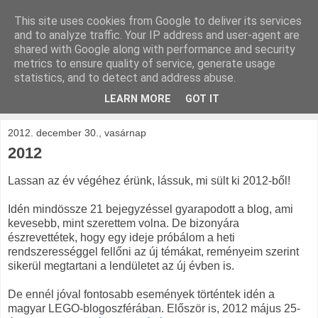
This site uses cookies from Google to deliver its services
kockak.hu
and to analyze traffic. Your IP address and user-agent are
shared with Google along with performance and security
metrics to ensure quality of service, generate usage
Minden ami LEGO, repül és gurul.
statistics, and to detect and address abuse.
LEARN MORE
GOT IT
▼
2012. december 30., vasárnap
2012
Lassan az év végéhez érünk, lássuk, mi sült ki 2012-ből!
Idén mindössze 21 bejegyzéssel gyarapodott a blog, ami
kevesebb, mint szerettem volna. De bizonyára
észrevettétek, hogy egy ideje próbálom a heti
rendszerességgel fellőni az új témákat, reményeim szerint
sikerül megtartani a lendületet az új évben is.
De ennél jóval fontosabb események történtek idén a
magyar LEGO-blogoszférában. Először is, 2012 május 25-