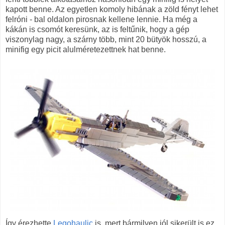
kapott benne. Az egyetlen komoly hibának a zöld fényt lehet
felróni - bal oldalon pirosnak kellene lennie. Ha még a
kákán is csomót keresünk, az is feltűnik, hogy a gép
viszonylag nagy, a szárny több, mint 20 bütyök hosszú, a
minifig egy picit alulméretezettnek hat benne.
Így érezhette
Legohaulic
is, mert bármilyen jól sikerült is ez