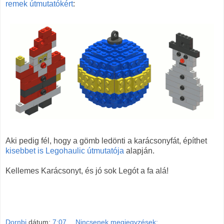
remek útmutatókért
:
Aki pedig fél, hogy a gömb ledönti a karácsonyfát, építhet
kisebbet is Legohaulic útmutatója
alapján.
Kellemes Karácsonyt, és jó sok Legót a fa alá!
Dornbi
dátum:
7:07
Nincsenek megjegyzések: