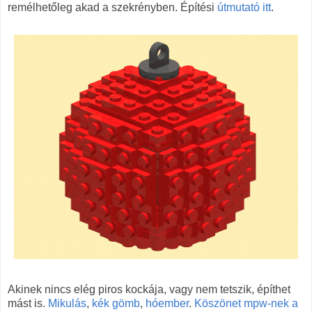
remélhetőleg akad a szekrényben. Építési
útmutató itt
.
Akinek nincs elég piros kockája, vagy nem tetszik, építhet
mást is.
Mikulás
,
kék gömb
,
hóember
.
Köszönet mpw-nek a