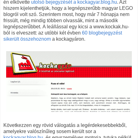
én elkövette
utolsó bejegyzését a kockagyar.blog.hu
. Azt
hiszem kijelenthetjük, hogy a legnépszerűbb magyar LEGO
blogról volt szó. Szerintem most, hogy már 7 hónapja nem
frissült, még mindig többen olvassák, mint a második
legnépszerűbbet. A leállással egy kicsi a www.kockak.hu-
ból is elveszett: az utóbbi két évben
60 blogbejegyzést
sikerült összehoznom
a kockagyáron.
Következzen egy rövid válogatás a legérdekesebbekből,
amelyekre valószínűleg sosem került sor a
kockagyar.blog.hu
, és egyszemélyes motorja, tutuka nélkül.