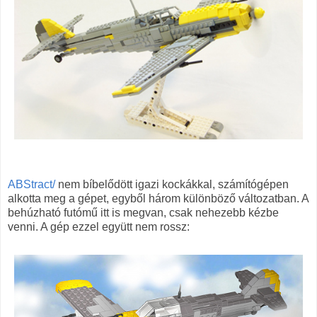
ABStract/
nem bíbelődött igazi kockákkal, számítógépen
alkotta meg a gépet, egyből három különböző változatban. A
behúzható futómű itt is megvan, csak nehezebb kézbe
venni. A gép ezzel együtt nem rossz: