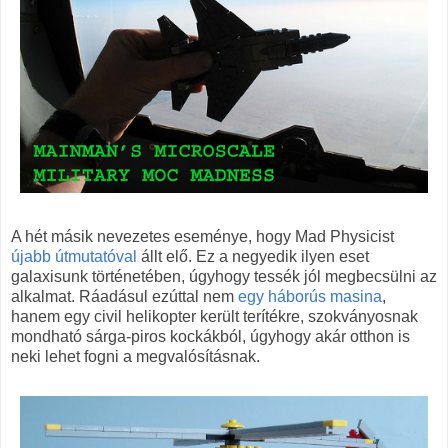
A hét másik nevezetes eseménye, hogy Mad Physicist
újabb útmutatóval
állt elő. Ez a negyedik ilyen eset
galaxisunk történetében, úgyhogy tessék jól megbecsülni az
alkalmat. Ráadásul ezúttal nem
egy háborús masina
,
hanem egy civil helikopter került terítékre, szokványosnak
mondható sárga-piros kockákból, úgyhogy akár otthon is
neki lehet fogni a megvalósításnak.