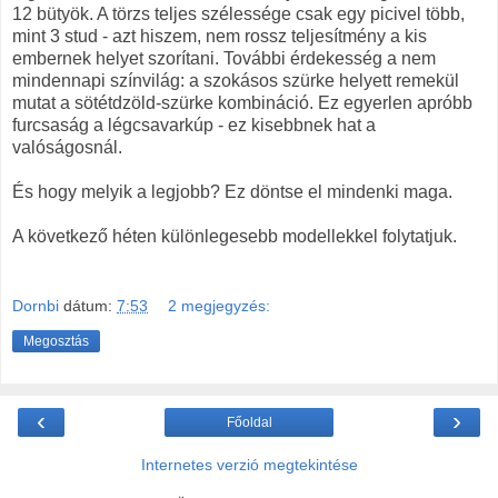
12 bütyök. A törzs teljes szélessége csak egy picivel több,
mint 3 stud - azt hiszem, nem rossz teljesítmény a kis
embernek helyet szorítani. További érdekesség a nem
mindennapi színvilág: a szokásos szürke helyett remekül
mutat a sötétdzöld-szürke kombináció. Ez egyerlen apróbb
furcsaság a légcsavarkúp - ez kisebbnek hat a
valóságosnál.
És hogy melyik a legjobb? Ez döntse el mindenki maga.
A következő héten különlegesebb modellekkel folytatjuk.
Dornbi
dátum:
7:53
2 megjegyzés:
Megosztás
‹
›
Főoldal
Internetes verzió megtekintése