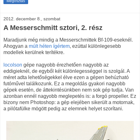
Megosztás
2012. december 8., szombat
A Messerschmitt sztori, 2. rész
Maradjunk még mindig a Messerschmittek Bf-109-eseknél.
Ahogyan a
múlt héten ígértem
, ezúttal különlegesebb
modellek kerülnek terítékre.
locolson
gépe nagyobb érezhetően nagyobb az
eddigieknél, de egyből két különlegességgel is szolgál. A
méret adta lehetőségekkel élve ezen a gépen behúzható
futóművel találkozunk. Ez a megoldás gyakori nagyobb
gépek esetén, de áttekintésünkben nem sok gép tudja. Van
azonban ennél nagyobb meglepetés is: a forgó propeller. Ez
bizony nem Photoshop: a gép elejében sikerült a motornak,
a pilótafülke mögött pedig az elemnek helyet szorítani.