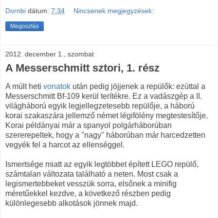
Dornbi
dátum:
7:34
Nincsenek megjegyzések:
Megosztás
2012. december 1., szombat
A Messerschmitt sztori, 1. rész
A múlt heti
vonatok
után pedig jöjjenek a repülők: ezúttal a
Messerschmitt Bf-109 kerül terítékre. Ez a vadászgép a II.
világháború egyik legjellegzetesebb repülője, a háború
korai szakaszára jellemző német légifölény megtestesítője.
Korai példányai már a spanyol polgárháborúban
szererepeltek, hogy a "nagy" háborúban már harcedzetten
vegyék fel a harcot az ellenséggel.
Ismertsége miatt az egyik legtöbbet épített LEGO repülő,
számtalan változata található a neten. Most csak a
legismertebbeket vesszük sorra, elsőnek a minifig
méretűekkel kezdve, a következő részben pedig
különlegesebb alkotások jönnek majd.