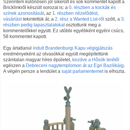
Szerintem különösen jól sikerült és sok kommentet kapott a
Bricklinkről készült sorozat is: a
0. részben a kockák és
színek azonosítását
, az
1. részben nézelődést,
vásárlást
tekintettük át, a
2. rész a Wanted List-ről
szólt, a
3.
részben pedig tapasztalatokat
osztottunk meg a
kommentelőkkel együtt. Ez utóbbi egyébként egyéni csúcs,
58 kommentet kapott.
Egy ártatlanul
indult Brandenburgi Kapu végigjátszás
eredményeként az olvasókkal együtt megépítettünk
számtalan magyar híres épületet,
kezdve a Hősök terétől
egészen a
Debreceni nagytemplomon át az Egri Bazilikáig
.
A végén persze a lendület a
saját parlamentemet
is elhozta.