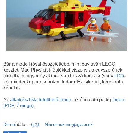
Bár a modell jóval összetettebb, mint egy gyári LEGO
készlet, Mad Physicist-léptékkel viszonylag egyszerűnek
mondható, úgyhogy akinek van hozzá kockája (vagy
LDD
-
je), mindenképpen ajánlani tudom. Ha sikerült, kérek róla
képet is!
Az
alkatrészlista letölthető innen
, az útmutató pedig
innen
(PDF, 7 mega)
.
Dornbi
dátum:
6:21
Nincsenek megjegyzések: