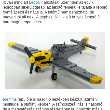
Itt van mindjárt
LegoUli
alkotása. Szerintem az egyik
legjobban sikerült darab, az alkotó remekül eltalálta a repülő
formáját elöl és hátul is. A futómű nem behúzható, de
nagyon jól áll neki. A géphez jól illik a 9 bütyök átmérőjű
háromágú propeller is:
eremms
repülője is hasonló léptékben készült, szintén
minifiggel a pilótafülképben. A színösszeállítás is hasonló,
de a megvalósítás számos részletében különbözik: más a