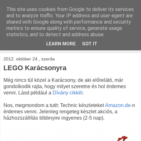
This site uses cookies from Google to deliver its services
kockak.hu
and to analyze traffic. Your IP address and user-agent are
shared with Google along with performance and security
metrics to ensure quality of service, generate usage
Minden ami LEGO, repül és gurul.
statistics, and to detect and address abuse.
LEARN MORE
GOT IT
▼
2012. október 24., szerda
LEGO Karácsonyra
Még nincs túl közel a Karácsony, de aki előrelátó, már
gondolkodik rajta, hogy milyet szeretne és hol érdemes
venni. Lásd például a
Dívány cikkét
.
Nos, megmondom a tutit: Technic készleteket
Amazon.de
-n
érdemes venni. Jelenleg rengeteg készlet akciós, a
házhozszállítás többnyire ingyenes (2-5 nap).