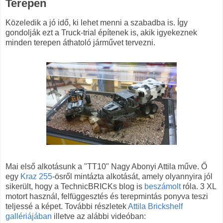
Terepen
Közeledik a jó idő, ki lehet menni a szabadba is. Így
gondolják ezt a Truck-trial építenek is, akik igyekeznek
minden terepen áthatoló járművet tervezni.
Mai első alkotásunk a "TT10" Nagy Abonyi Attila műve. Ő
egy
Kraz 255
-ösről mintázta alkotását, amely olyannyira jól
sikerült, hogy a TechnicBRICKs blog is
beszámolt
róla. 3 XL
motort használ, felfüggesztés és terepmintás ponyva teszi
teljessé a képet. További részletek
Attila Brickshelf
gallériájában
illetve az alábbi videóban: