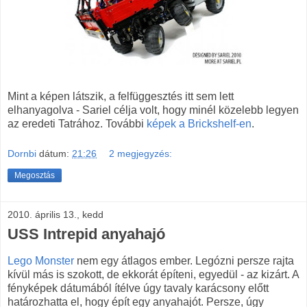
Mint a képen látszik, a felfüggesztés itt sem lett
elhanyagolva - Sariel célja volt, hogy minél közelebb legyen
az eredeti Tatrához. További
képek a Brickshelf-en
.
Dornbi
dátum:
21:26
2 megjegyzés:
Megosztás
2010. április 13., kedd
USS Intrepid anyahajó
Lego Monster
nem egy átlagos ember. Legózni persze rajta
kívül más is szokott, de ekkorát építeni, egyedül - az kizárt. A
fényképek dátumából ítélve úgy tavaly karácsony előtt
határozhatta el, hogy épít egy anyahajót. Persze, úgy