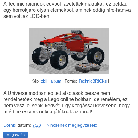
A Technic rajongók egyből rávetették magukat, ez például
egy homokjáró olyan elemekből, aminek eddig híre-hamva
sem volt az LDD-ben:
| Kép:
zblj
|
album
| Forrás:
TechnicBRICKs
|
A Universe módban épített alkotások persze nem
rendelhetőek meg a Lego online boltban, de remélem, ez
nem veszi el senki kedvét. Egy kifogással kevesebb, hogy
miért ne essünk neki a játéknak azonnal!
Dornbi
dátum:
7:28
Nincsenek megjegyzések:
Megosztás