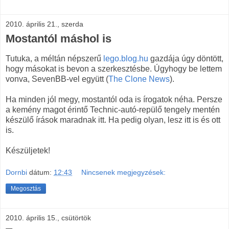
2010. április 21., szerda
Mostantól máshol is
Tutuka, a méltán népszerű
lego.blog.hu
gazdája úgy döntött,
hogy másokat is bevon a szerkesztésbe. Úgyhogy be lettem
vonva, SevenBB-vel együtt (
The Clone News
).
Ha minden jól megy, mostantól oda is írogatok néha. Persze
a kemény magot érintő Technic-autó-repülő tengely mentén
készülő írások maradnak itt. Ha pedig olyan, lesz itt is és ott
is.
Készüljetek!
Dornbi
dátum:
12:43
Nincsenek megjegyzések:
Megosztás
2010. április 15., csütörtök