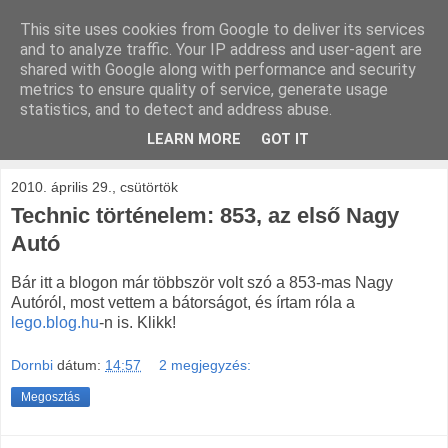
This site uses cookies from Google to deliver its services
kockak.hu
and to analyze traffic. Your IP address and user-agent are
shared with Google along with performance and security
metrics to ensure quality of service, generate usage
Minden ami LEGO, repül és gurul.
statistics, and to detect and address abuse.
LEARN MORE
GOT IT
▼
2010. április 29., csütörtök
Technic történelem: 853, az első Nagy
Autó
Bár itt a blogon már többször volt szó a 853-mas Nagy
Autóról, most vettem a bátorságot, és írtam róla a
lego.blog.hu
-n is. Klikk!
Dornbi
dátum:
14:57
2 megjegyzés:
Megosztás