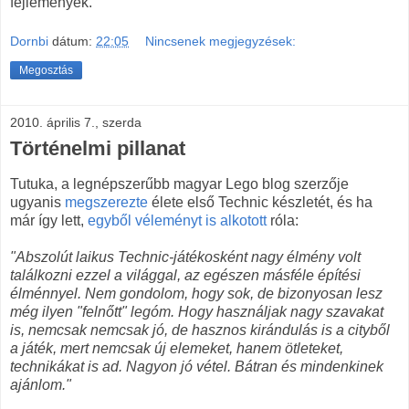
fejlemények.
Dornbi
dátum:
22:05
Nincsenek megjegyzések:
Megosztás
2010. április 7., szerda
Történelmi pillanat
Tutuka, a legnépszerűbb magyar Lego blog szerzője
ugyanis
megszerezte
élete első Technic készletét, és ha
már így lett,
egyből véleményt is alkotott
róla:
"Abszolút laikus Technic-játékosként nagy élmény volt
találkozni ezzel a világgal, az egészen másféle építési
élménnyel. Nem gondolom, hogy sok, de bizonyosan lesz
még ilyen "felnőtt" legóm. Hogy használjak nagy szavakat
is, nemcsak nemcsak jó, de hasznos kirándulás is a cityből
a játék, mert nemcsak új elemeket, hanem ötleteket,
technikákat is ad. Nagyon jó vétel. Bátran és mindenkinek
ajánlom."