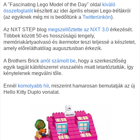
A "Fascinating Lego Model of the Day" oldal
kiváló
összefoglalót
készített az idei április elsejei Lego-tréfákról
(az egyiknek még mi is bedőltünk a
Twitterünkön
).
Az NXT STEP blog
megszellőztette az NXT 3.0
érkezését.
Többek között 50-es hosszúságú tengely,
memóriakártyaolvasó és ikermotor teszi teljessé a készletet,
amely előreláthatólag augusztusban érkezik.
A Brothers Brick
arról számolt be
, hogy a szerkesztőség
egyik tagját kábítószerrel visszaélés miatt letartóztatták, így
kénytelenek megválni tőle.
Ennél
komolyabb hír
, miszerint hamarosan bemutatják az új
Hello Kitty Duplo vonalat.