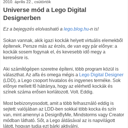
2010. április 22., csütörtök
Universe mód a Lego Digital
Designerben
Ez a bejegyzés elolvasható a
lego.blog.hu
-n is!
Sokan vannak, akik igazi kockák helyett virtuális elemekből
építenek. Persze más az érzés, de van egy pár előnye: a
kockák sosem fogynak el, és kevesebb idő megy a
keresésre is.
Aki számítógépen szeretne építeni, több program közül is
választhat. Az alfa és omega mégis a
Lego Digital Designer
(LDD), a Lego csoport hivatalos és ingyenes terméke. Sok
előnye mellett fő hátránya, hogy az elérhető kockák és
színek száma erősen korlátozott. Volt. Eddig.
Most bebizonyosodott, amit a több felhasználó eddig is
sejtett: valójában az LDD-ben sokkal több kocka és szín
van, mint amennyi a DesignByMe, Mindstorms vagy Creator
módban látható. Sőt, a Lego áldásával az is napvilágott
látott, hogyan tudja ezt bárki aktiválni.