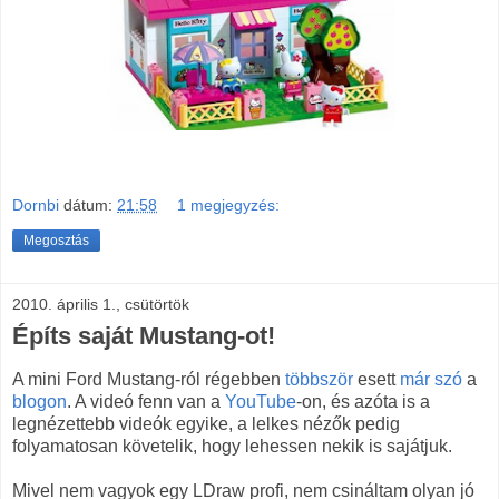
Dornbi
dátum:
21:58
1 megjegyzés:
Megosztás
2010. április 1., csütörtök
Építs saját Mustang-ot!
A mini Ford Mustang-ról régebben
többször
esett
már szó
a
blogon
. A videó fenn van a
YouTube
-on, és azóta is a
legnézettebb videók egyike, a lelkes nézők pedig
folyamatosan követelik, hogy lehessen nekik is sajátjuk.
Mivel nem vagyok egy LDraw profi, nem csináltam olyan jó