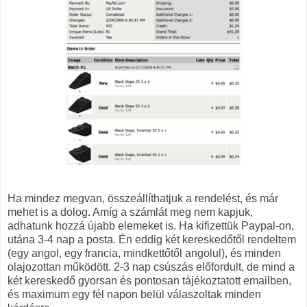
Ha mindez megvan, összeállíthatjuk a rendelést, és már
mehet is a dolog. Amíg a számlát meg nem kapjuk,
adhatunk hozzá újabb elemeket is. Ha kifizettük Paypal-on,
utána 3-4 nap a posta. Én eddig két kereskedőtől rendeltem
(egy angol, egy francia, mindkettőtől angolul), és minden
olajozottan működött. 2-3 nap csúszás előfordult, de mind a
két kereskedő gyorsan és pontosan tájékoztatott emailben,
és maximum egy fél napon belül válaszoltak minden