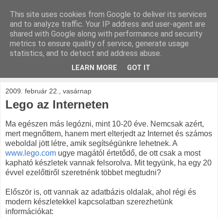
This site uses cookies from Google to deliver its services
kockak.hu
and to analyze traffic. Your IP address and user-agent are
shared with Google along with performance and security
metrics to ensure quality of service, generate usage
Minden ami LEGO, repül és gurul.
statistics, and to detect and address abuse.
LEARN MORE
GOT IT
▼
2009. február 22., vasárnap
Lego az Interneten
Ma egészen más legózni, mint 10-20 éve. Nemcsak azért,
mert megnőttem, hanem mert elterjedt az Internet és számos
weboldal jött létre, amik segítségünkre lehetnek. A
www.lego.com
ugye magától értetődő, de ott csak a most
kapható készletek vannak felsorolva. Mit tegyünk, ha egy 20
évvel ezelőttiről szeretnénk többet megtudni?
Először is, ott vannak az adatbázis oldalak, ahol régi és
modern készletekkel kapcsolatban szerezhetünk
információkat: