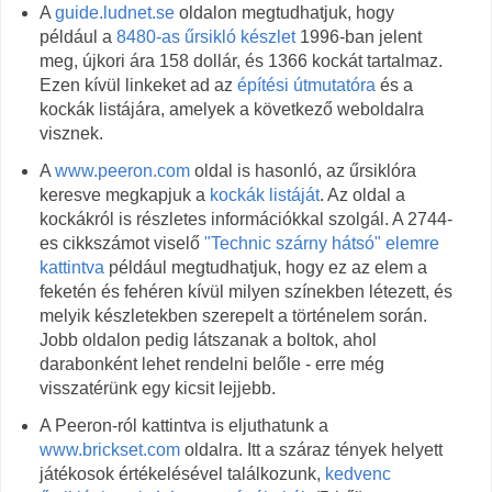
A
guide.ludnet.se
oldalon megtudhatjuk, hogy
például a
8480-as űrsikló készlet
1996-ban jelent
meg, újkori ára 158 dollár, és 1366 kockát tartalmaz.
Ezen kívül linkeket ad az
építési útmutatóra
és a
kockák listájára, amelyek a következő weboldalra
visznek.
A
www.peeron.com
oldal is hasonló, az űrsiklóra
keresve megkapjuk a
kockák listáját
. Az oldal a
kockákról is részletes információkkal szolgál. A 2744-
es cikkszámot viselő
"Technic szárny hátsó" elemre
kattintva
például megtudhatjuk, hogy ez az elem a
feketén és fehéren kívül milyen színekben létezett, és
melyik készletekben szerepelt a történelem során.
Jobb oldalon pedig látszanak a boltok, ahol
darabonként lehet rendelni belőle - erre még
visszatérünk egy kicsit lejjebb.
A Peeron-ról kattintva is eljuthatunk a
www.brickset.com
oldalra. Itt a száraz tények helyett
játékosok értékelésével találkozunk,
kedvenc