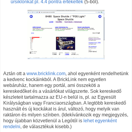
űrsiklónkat pl. 4.4 pontra értékelték
(5-ből).
Aztán ott a
www.bricklink.com
, ahol egyenként rendelhetünk
a kedvenc kockáinkból. A BrickLink nem egyetlen
webáruház, hanem egy portál, ami összeköti a
kereskedőket és a vásárlókat világszerte. Sok kereskedő
készleteit tartalmazza az EU-n belül is, pl. az Egyesült
Királyságban vagy Franciaországban. A legtöbb kereskedő
használt és új kockákat is árul, változó, hogy melyik van
raktáron és milyen színben. (Idekívánkozik egy megjegyzés,
hogy újabban közvetlenül a Legótól is
lehet egyenként
rendelni
, de választékuk kisebb.)