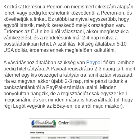
Kockákat keresni a Peeron-on megismert cikkszám alapján
lehet, vagy pedig kereshetünk közvetlenül a Peeron-on, és
követhetjük a linket. Ez utóbbi annyival egyszerűbb, hogy
egyből látszik, melyik kereskedő melyik országban van.
Érdemes az EU-n belülről választani, akkor megússzuk a
vámkezelést, és a rendelésünk már 2-4 nap múlva a
postaládánkban lehet. A szállítási költség általában 5-10
USA dollár, érdemes ennek megfelelően kalkulálni.
A vásárláshoz általában szükség van
Paypal
-fiókra, amihez
pedig hitelkártyára. A Paypal-regisztráció 2-3 napig tart, mert
ráterhel egy kis összeget a kártyánkra, amit aztán visszaad.
Ha ez megvan, akkor újabb 2-3 nap, mire pénzt tudunk a
bankszámlánkról a PayPal-számlára utalni. Mindez
bonyolultan hangzik, de a regisztrációt csak egyszer kell
megcsinálni, és sok minden másra is használható (pl. hogy
régi Legót vegyünk az EBay-en, de arról majd máskor).