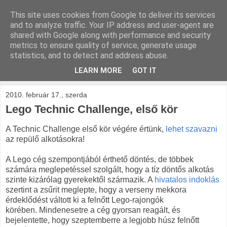
This site uses cookies from Google to deliver its services
kockak.hu
and to analyze traffic. Your IP address and user-agent are
shared with Google along with performance and security
metrics to ensure quality of service, generate usage
Minden ami LEGO, repül és gurul.
statistics, and to detect and address abuse.
LEARN MORE
GOT IT
▼
2010. február 17., szerda
Lego Technic Challenge, első kör
A Technic Challenge első kör végére értünk,
lehet szavazni
az repülő alkotásokra!
A Lego cég szempontjából érthető döntés, de többek
számára meglepetéssel szolgált, hogy a tíz döntős alkotás
szinte kizárólag gyerekektől származik. A
hivatalos indoklás
szertint a zsűrit meglepte, hogy a verseny mekkora
érdeklődést váltott ki a felnőtt Lego-rajongók
körében. Mindenesetre a cég gyorsan reagált, és
bejelentette, hogy szeptemberre a legjobb húsz felnőtt