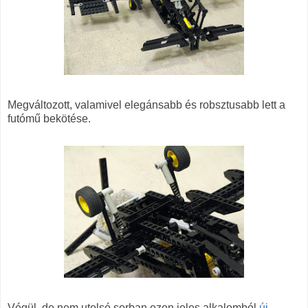
Megváltozott, valamivel elegánsabb és robsztusabb lett a
futómű bekötése.
Végül, de nem utolsó sorban ezen jeles alkalomból
új