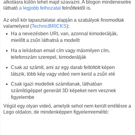
alkotásra külön lehet majd szavazni. A blogon mindenesetre
látható
a legjobb felhozatal
felnőttektől is.
Az első kör tapasztalatai alapján a szabályok finomodtak
valamelyest (
TechnicBRICKS
):
Ha a nevezésben URL van, azonnal kimoderálják,
mielőtt a zsűri láthatná a modellt
Ha a leírásban email cím vagy másmilyen cím,
telefonszám szerepel, kimoderálják
Csak az számít, ami az egy darab feltöltött képen
látszik, több kép vagy videó nem kerül a zsűri elé
Csak igazi modellek számítanak, láthatóan
számítógéppel generált 3D képeket nem vesznek
figyelembe
Végül egy olyan videó, amelyik sehol nem került említésre a
Lego oldalon, de mindenképpen figyelemreméltó: