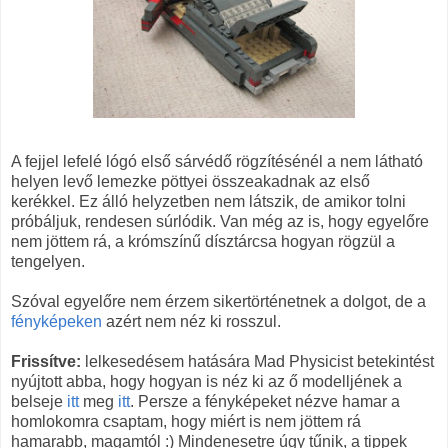
A fejjel lefelé lógó első sárvédő rögzítésénél a nem látható
helyen levő lemezke pöttyei összeakadnak az első
kerékkel. Ez álló helyzetben nem látszik, de amikor tolni
próbáljuk, rendesen súrlódik. Van még az is, hogy egyelőre
nem jöttem rá, a krómszínű dísztárcsa hogyan rögzül a
tengelyen.
Szóval egyelőre nem érzem sikertörténetnek a dolgot, de a
fényképeken
azért nem néz ki rosszul.
Frissítve:
lelkesedésem hatására Mad Physicist betekintést
nyújtott abba, hogy hogyan is néz ki az ő modelljének a
belseje
itt
meg
itt
. Persze a fényképeket nézve hamar a
homlokomra csaptam, hogy miért is nem jöttem rá
hamarabb, magamtól :) Mindenesetre úgy tűnik, a tippek