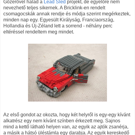
Gőzerővel halad a
Lead Sled
projekt, de egyelőre nem
nevezhető teljes sikernek. A Bricklink-en rendelt
csomagocskák annak rendje és módja szerint megérkeztek,
minden nap egy. Egyesült Királyság, Franciaország,
Hollandia és Új-Zéland lett a sorrend - néhány perc
eltéréssel rendeltem meg mindet.
Az első gondot az okozta, hogy két helyről is egy-egy kívánt
alkatrész egy nem kívánt színben érkezett meg. Sajnos
mind a kettő látható helyen van, az egyik az ajtók zsanérja,
a másik a hátsó üléstámla egy darabja. Az egyik kereskedő