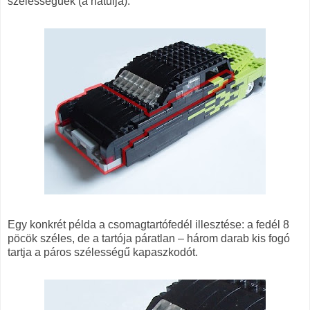
szélességűek (a hátulja).
Egy konkrét példa a csomagtartófedél illesztése: a fedél 8
pöcök széles, de a tartója páratlan – három darab kis fogó
tartja a páros szélességű kapaszkodót.