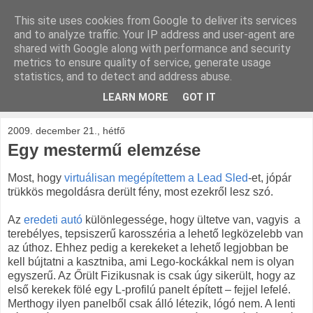
This site uses cookies from Google to deliver its services
kockak.hu
and to analyze traffic. Your IP address and user-agent are
shared with Google along with performance and security
metrics to ensure quality of service, generate usage
Minden ami LEGO, repül és gurul.
statistics, and to detect and address abuse.
LEARN MORE
GOT IT
▼
2009. december 21., hétfő
Egy mestermű elemzése
Most, hogy
virtuálisan megépítettem a Lead Sled
-et, jópár
trükkös megoldásra derült fény, most ezekről lesz szó.
Az
eredeti autó
különlegessége, hogy ültetve van, vagyis a
terebélyes, tepsiszerű karosszéria a lehető legközelebb van
az úthoz. Ehhez pedig a kerekeket a lehető legjobban be
kell bújtatni a kasztniba, ami Lego-kockákkal nem is olyan
egyszerű. Az Őrült Fizikusnak is csak úgy sikerült, hogy az
első kerekek fölé egy L-profilú panelt épített – fejjel lefelé.
Merthogy ilyen panelből csak álló létezik, lógó nem. A lenti