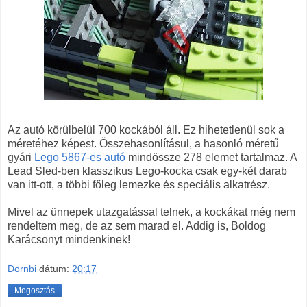
Az autó körülbelül 700 kockából áll. Ez hihetetlenül sok a
méretéhez képest. Összehasonlításul, a hasonló méretű
gyári
Lego 5867-es autó
mindössze 278 elemet tartalmaz. A
Lead Sled-ben klasszikus Lego-kocka csak egy-két darab
van itt-ott, a többi főleg lemezke és speciális alkatrész.
Mivel az ünnepek utazgatással telnek, a kockákat még nem
rendeltem meg, de az sem marad el. Addig is, Boldog
Karácsonyt mindenkinek!
Dornbi
dátum:
20:17
Megosztás