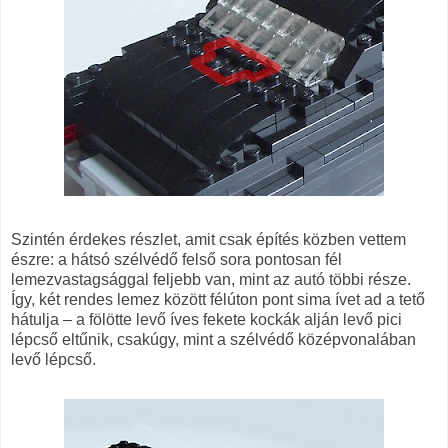
Szintén érdekes részlet, amit csak építés közben vettem
észre: a hátsó szélvédő felső sora pontosan fél
lemezvastagsággal feljebb van, mint az autó többi része.
Így, két rendes lemez között félúton pont sima ívet ad a tető
hátulja – a fölötte levő íves fekete kockák alján levő pici
lépcső eltűnik, csakúgy, mint a szélvédő középvonalában
levő lépcső.