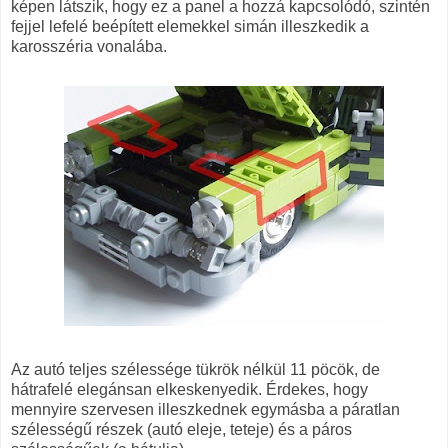
képen látszik, hogy ez a panel a hozzá kapcsolódó, szintén
fejjel lefelé beépített elemekkel simán illeszkedik a
karosszéria vonalába.
Az autó teljes szélessége tükrök nélkül 11 pöcök, de
hátrafelé elegánsan elkeskenyedik. Érdekes, hogy
mennyire szervesen illeszkednek egymásba a páratlan
szélességű részek (autó eleje, teteje) és a páros