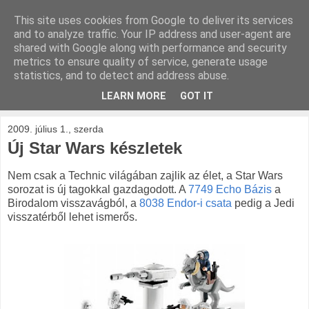
This site uses cookies from Google to deliver its services
kockak.hu
and to analyze traffic. Your IP address and user-agent are
shared with Google along with performance and security
metrics to ensure quality of service, generate usage
Minden ami LEGO, repül és gurul.
statistics, and to detect and address abuse.
LEARN MORE
GOT IT
▼
2009. július 1., szerda
Új Star Wars készletek
Nem csak a Technic világában zajlik az élet, a Star Wars
sorozat is új tagokkal gazdagodott. A
7749 Echo Bázis
a
Birodalom visszavágból, a
8038 Endor-i csata
pedig a Jedi
visszatérből lehet ismerős.