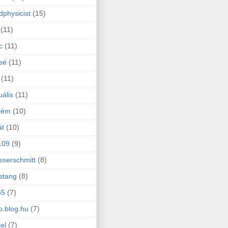
physicist
(15)
(11)
c
(11)
sé
(11)
(11)
uális
(11)
yém
(10)
át
(10)
109
(9)
serschmitt
(8)
stang
(8)
65
(7)
o.blog.hu
(7)
iel
(7)