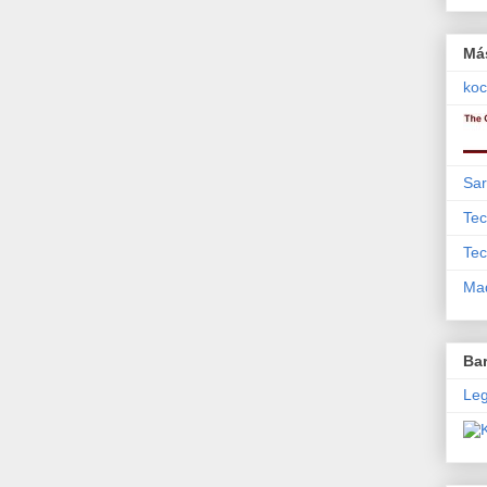
Má
koc
Sar
Tec
Tec
Mad
Bar
Leg