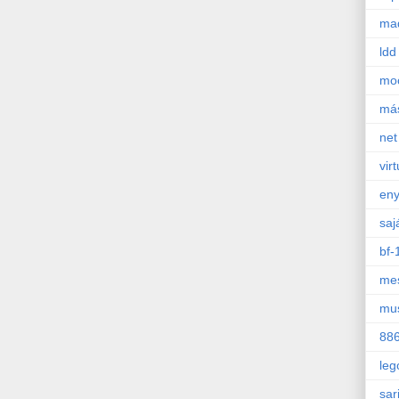
mad
ldd
mo
má
net
virt
en
saj
bf-
mes
mu
88
leg
sar