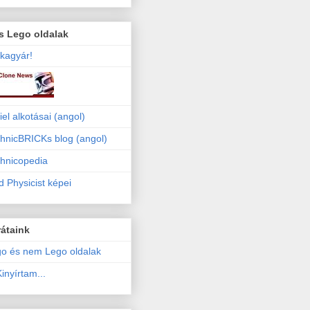
s Lego oldalak
kagyár!
iel alkotásai (angol)
hnicBRICKs blog (angol)
hnicopedia
 Physicist képei
átaink
o és nem Lego oldalak