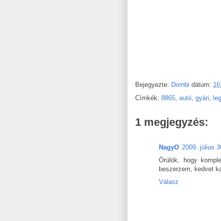
Bejegyezte:
Dornbi
dátum:
16
Címkék:
8865
,
autó
,
gyári
,
le
1 megjegyzés:
NagyO
2009. július 3
Örülök, hogy komple
beszerzem, kedvet ka
Válasz