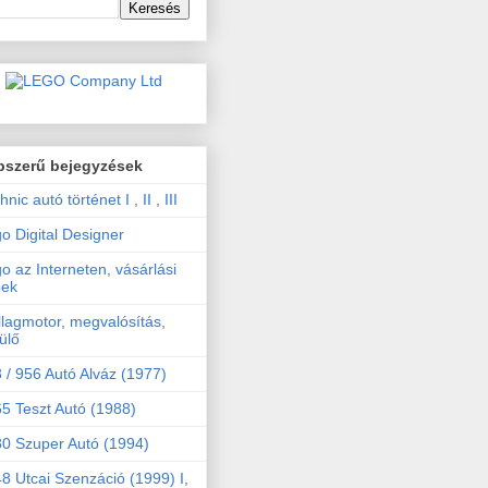
pszerű bejegyzések
hnic autó történet I
,
II
,
III
o Digital Designer
o az Interneten
,
vásárlási
pek
llagmotor
,
megvalósítás
,
ülő
 / 956 Autó Alváz (1977)
5 Teszt Autó (1988)
0 Szuper Autó (1994)
8 Utcai Szenzáció (1999) I
,