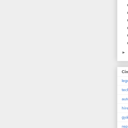
►
Cí
leg
tec
aut
hír
gyá
rep