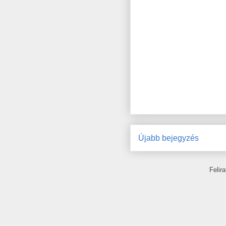
Újabb bejegyzés
Felir