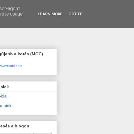
user-agent
erate usage
LEARN MORE
GOT IT
gújabb alkotás (MOC)
www.
flick
r
.com
dalak
ldal
átaink
resés a blogon