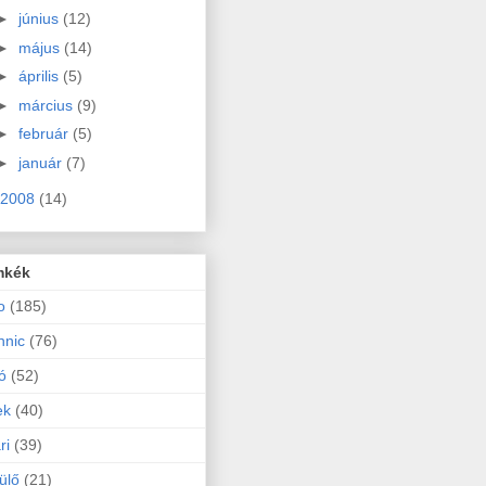
►
június
(12)
►
május
(14)
►
április
(5)
►
március
(9)
►
február
(5)
►
január
(7)
2008
(14)
mkék
o
(185)
hnic
(76)
ó
(52)
ek
(40)
ri
(39)
ülő
(21)