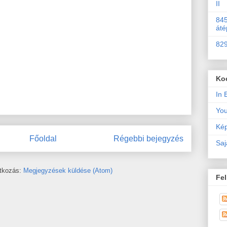
II
845
áté
829
Ko
In 
Yo
Kép
Főoldal
Régebbi bejegyzés
Saj
atkozás:
Megjegyzések küldése (Atom)
Fel