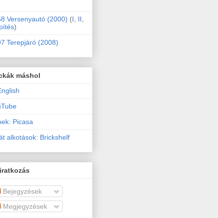
8 Versenyautó (2000)
(
I
,
II
,
pítés
)
7 Terepjáró (2008)
ckák máshol
English
uTube
ek: Picasa
át alkotások: Brickshelf
iratkozás
Bejegyzések
Megjegyzések