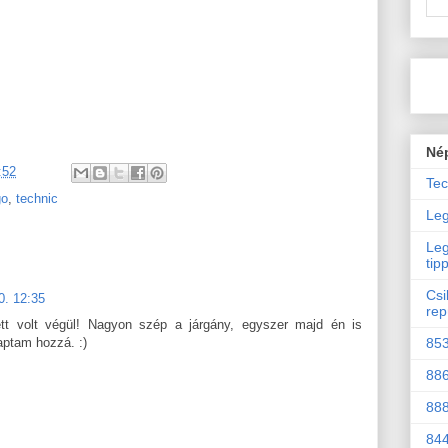
Né
:52
Tec
go
,
technic
Leg
Leg
tip
Csi
0. 12:35
rep
tt volt végül! Nagyon szép a járgány, egyszer majd én is
853
ptam hozzá. :)
886
888
844