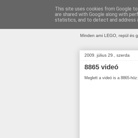
This site uses cookies from Google to 
are shared with Google along with per
kockak.h
statistics, and to detect and address 
Minden ami LEGO, repül és g
2009. július 29., szerda
8865 videó
Meglett a videó is a 8865-höz