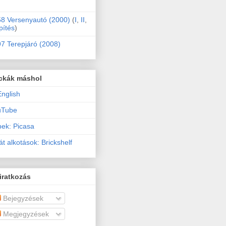
8 Versenyautó (2000)
(
I
,
II
,
pítés
)
7 Terepjáró (2008)
ckák máshol
English
uTube
ek: Picasa
át alkotások: Brickshelf
iratkozás
Bejegyzések
Megjegyzések