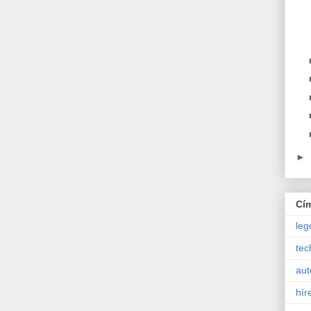
►
Cí
leg
tec
aut
hír