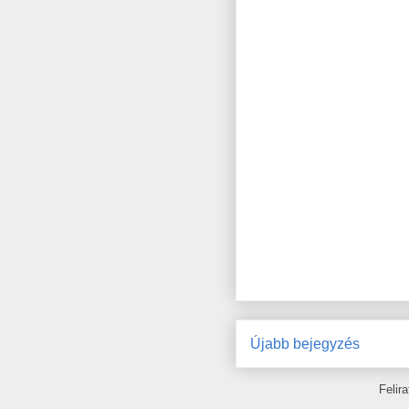
Újabb bejegyzés
Felir