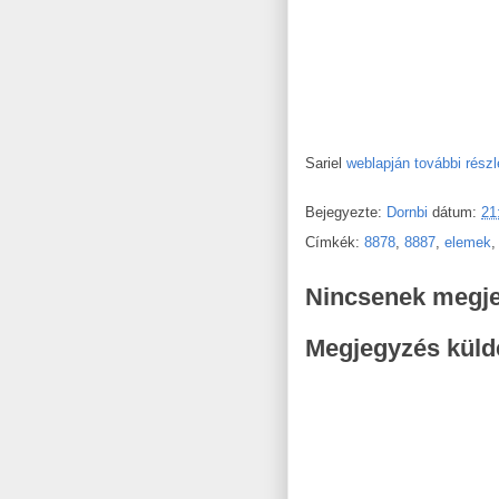
Sariel
weblapján további részl
Bejegyezte:
Dornbi
dátum:
21
Címkék:
8878
,
8887
,
elemek
Nincsenek megj
Megjegyzés küld