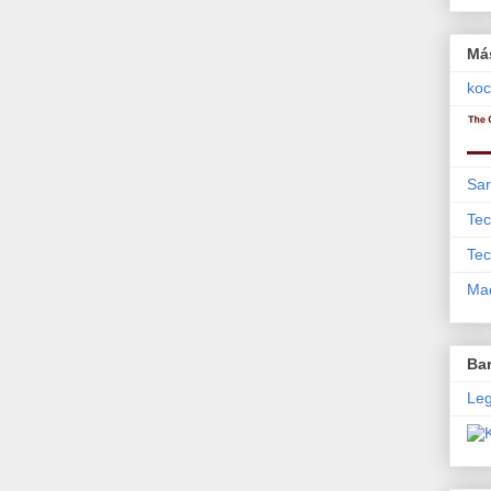
Má
koc
Sar
Tec
Tec
Mad
Bar
Leg