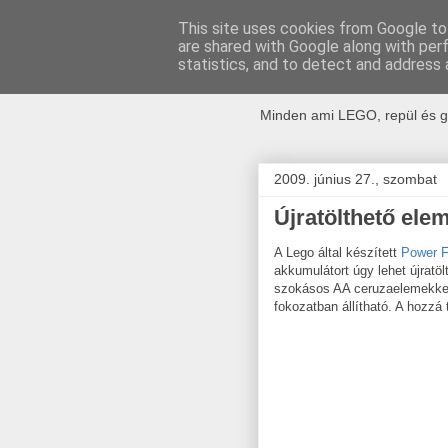
This site uses cookies from Google to 
are shared with Google along with per
kockak.h
statistics, and to detect and address 
Minden ami LEGO, repül és g
2009. június 27., szombat
Újratölthető ele
A Lego által készített
Power F
akkumulátort úgy lehet újratöl
szokásos AA ceruzaelemekkel
fokozatban állítható. A hozzá 