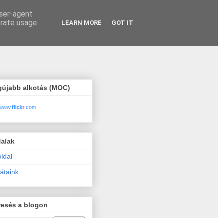
user-agent
erate usage
LEARN MORE
GOT IT
gújabb alkotás (MOC)
www.
flick
r
.com
dalak
ldal
átaink
resés a blogon