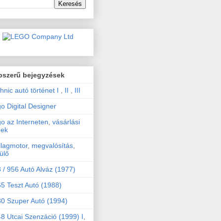
pszerű bejegyzések
hnic autó történet I
,
II
,
III
o Digital Designer
o az Interneten
,
vásárlási
pek
llagmotor
,
megvalósítás
,
ülő
 / 956 Autó Alváz (1977)
5 Teszt Autó (1988)
0 Szuper Autó (1994)
8 Utcai Szenzáció (1999) I
,