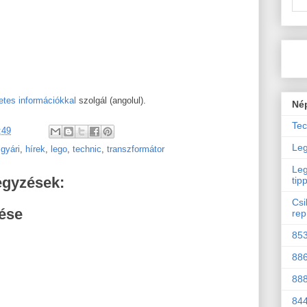
etes információkkal
szolgál (angolul).
Né
Tec
:49
Leg
,
gyári
,
hírek
,
lego
,
technic
,
transzformátor
Leg
egyzések:
tip
Csi
ése
rep
853
886
888
844