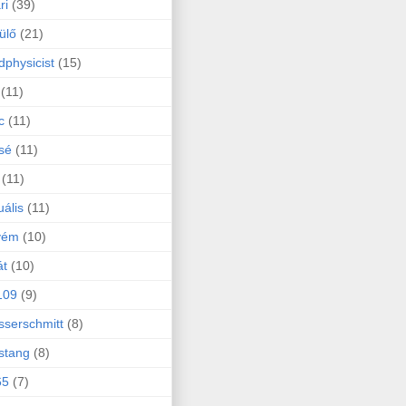
ri
(39)
ülő
(21)
physicist
(15)
(11)
c
(11)
sé
(11)
(11)
uális
(11)
yém
(10)
át
(10)
109
(9)
serschmitt
(8)
stang
(8)
65
(7)