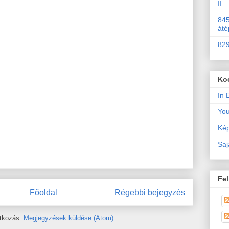
II
845
áté
829
Ko
In 
Yo
Kép
Saj
Fel
Főoldal
Régebbi bejegyzés
atkozás:
Megjegyzések küldése (Atom)