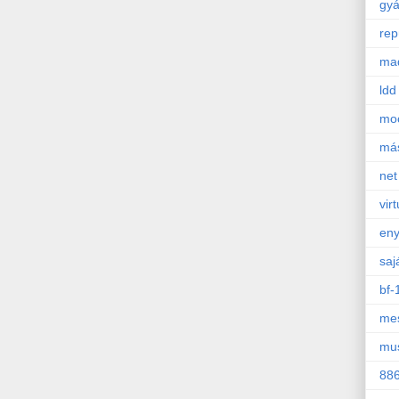
gyá
rep
mad
ldd
mo
má
net
virt
en
saj
bf-
mes
mu
88