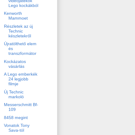
videojátékok
Lego kockákból
Kenworth
Mammoet
Részletek az új
Technic
készletekről
Újratölthető elem
és
transzformátor
Kockázatos
vásárlás
A Lego emberkék
24 legjobb
filmje
Új Technic
markoló
Messerschmitt Bf-
109
8458 megint
Vonatok Tony
Sava-tól