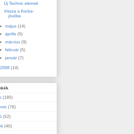
Új Technic elemek
Vissza a Kocka-
jövőbe
►
május
(14)
►
április
(5)
►
március
(9)
►
február
(5)
►
január
(7)
2008
(14)
mkék
o
(185)
hnic
(76)
ó
(52)
ek
(40)