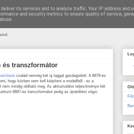
deliver its services and to analyze traffic. Your IP address and 
formance and security metrics to ensure quality of service, gen
u
abuse.
urul.
Le
m és transzformátor
unctions
család nemrég két új taggal gazdagodott. A 8878-es
teni, hogy közben nem kell kiépíteni a modellből - ez a
 nem mindig oldható meg. Az akkumulátor teljesítménye hét
Ol
tartozó 8887-es transzformátor pedig az újratöltést végzi.
Főo
Bar
Ke