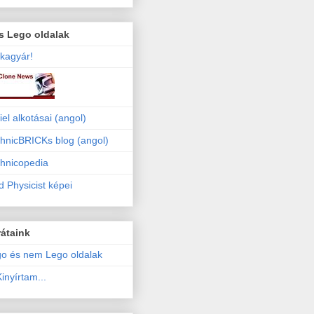
s Lego oldalak
kagyár!
iel alkotásai (angol)
hnicBRICKs blog (angol)
hnicopedia
 Physicist képei
átaink
o és nem Lego oldalak