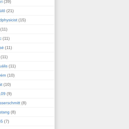
ri
(39)
ülő
(21)
physicist
(15)
(11)
c
(11)
sé
(11)
(11)
uális
(11)
yém
(10)
át
(10)
109
(9)
serschmitt
(8)
stang
(8)
65
(7)