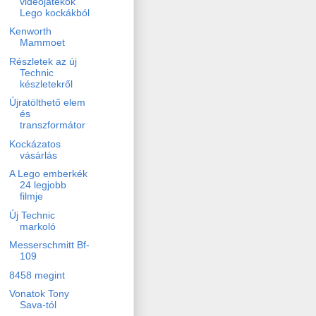
videojátékok
Lego kockákból
Kenworth
Mammoet
Részletek az új
Technic
készletekről
Újratölthető elem
és
transzformátor
Kockázatos
vásárlás
A Lego emberkék
24 legjobb
filmje
Új Technic
markoló
Messerschmitt Bf-
109
8458 megint
Vonatok Tony
Sava-tól