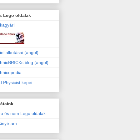
s Lego oldalak
kagyár!
iel alkotásai (angol)
hnicBRICKs blog (angol)
hnicopedia
 Physicist képei
átaink
o és nem Lego oldalak