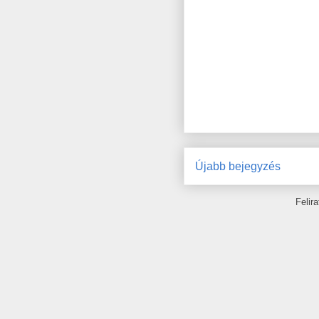
Újabb bejegyzés
Felir