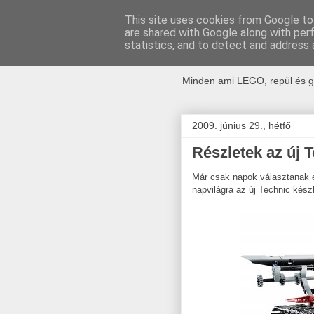
This site uses cookies from Google to 
are shared with Google along with per
kockak.h
statistics, and to detect and address 
Minden ami LEGO, repül és g
2009. június 29., hétfő
Részletek az új 
Már csak napok választanak el
napvilágra az új Technic készl