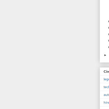
►
Cí
leg
tec
aut
hír