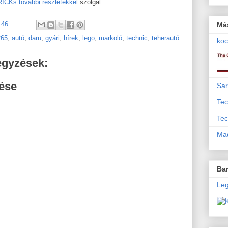
ICKs további részletekkel
szolgál.
:46
Má
265
,
autó
,
daru
,
gyári
,
hírek
,
lego
,
markoló
,
technic
,
teherautó
koc
egyzések:
ése
Sar
Tec
Tec
Mad
Bar
Leg