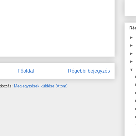
Ré
►
►
►
►
▼
Főoldal
Régebbi bejegyzés
atkozás:
Megjegyzések küldése (Atom)