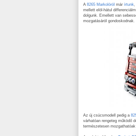
A
8265 Markolóról
már
írtunk
,
mellett elöl-hátul differenciá
dolgunk. Emellett van sebessé
mozgatásáról gondoskodnak.
Az új csúcsmodell pedig a
82
várhatóan rengeteg működő dol
természetesen mozgathatóak r