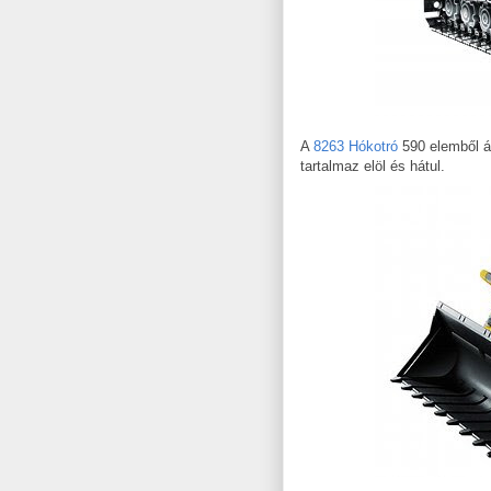
A
8263 Hókotró
590 elemből ál
tartalmaz elöl és hátul.