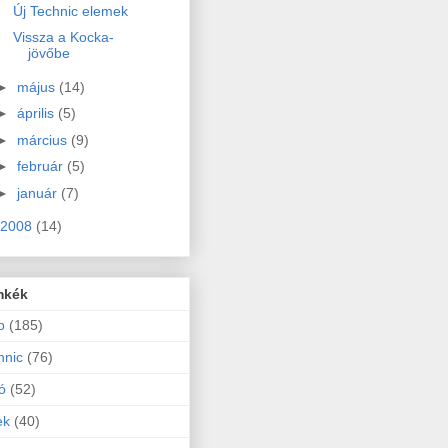
Új Technic elemek
Vissza a Kocka-
jövőbe
►
május
(14)
►
április
(5)
►
március
(9)
►
február
(5)
►
január
(7)
2008
(14)
mkék
o
(185)
hnic
(76)
ó
(52)
ek
(40)