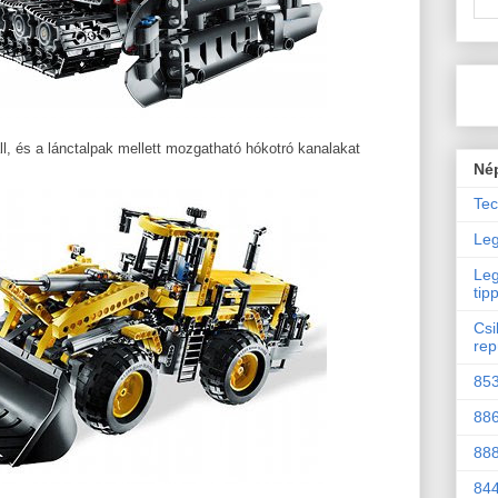
l, és a lánctalpak mellett mozgatható hókotró kanalakat
Né
Tec
Leg
Leg
tip
Csi
rep
853
886
888
844