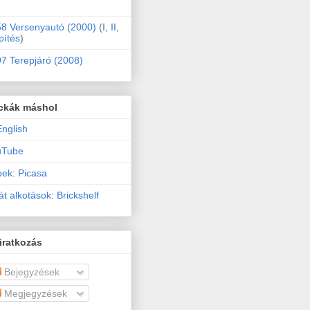
8 Versenyautó (2000)
(
I
,
II
,
pítés
)
7 Terepjáró (2008)
ckák máshol
English
uTube
ek: Picasa
át alkotások: Brickshelf
iratkozás
Bejegyzések
Megjegyzések