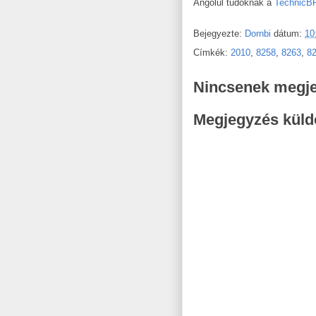
Angolul tudóknak a
TechnicBR
Bejegyezte:
Dornbi
dátum:
10
Címkék:
2010
,
8258
,
8263
,
8
Nincsenek megj
Megjegyzés küld