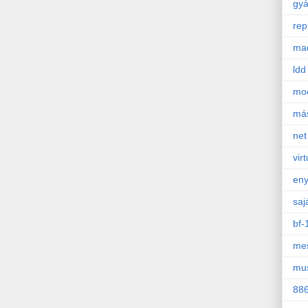
gyá
rep
mad
ldd
mo
má
net
virt
en
saj
bf-
mes
mu
88