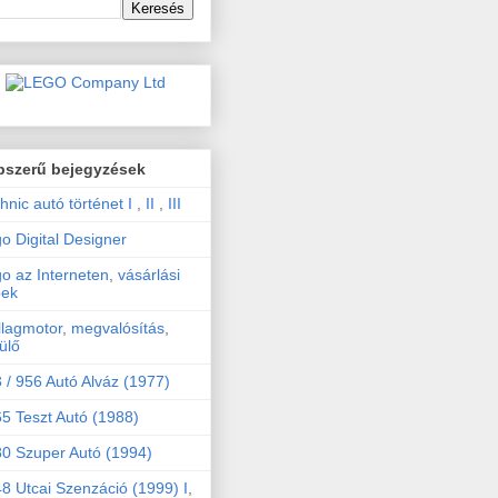
pszerű bejegyzések
hnic autó történet I
,
II
,
III
o Digital Designer
o az Interneten
,
vásárlási
pek
llagmotor
,
megvalósítás
,
ülő
 / 956 Autó Alváz (1977)
5 Teszt Autó (1988)
0 Szuper Autó (1994)
8 Utcai Szenzáció (1999) I
,