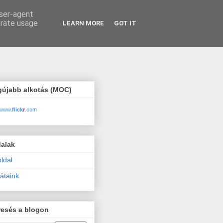
user-agent
erate usage
LEARN MORE
GOT IT
gújabb alkotás (MOC)
www.
flick
r
.com
dalak
ldal
átaink
resés a blogon