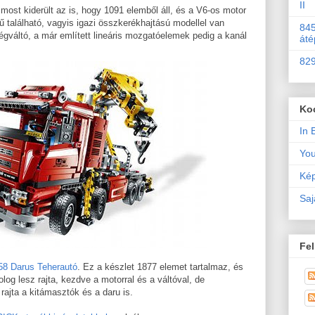
II
 most kiderült az is, hogy 1091 elemből áll, és a V6-os motor
lmű található, vagyis igazi összkerékhajtású modellel van
845
gváltó, a már említett lineáris mozgatóelemek pedig a kanál
áté
829
Ko
In 
Yo
Kép
Saj
Fel
58 Darus Teherautó
. Ez a készlet 1877 elemet tartalmaz, és
og lesz rajta, kezdve a motorral és a váltóval, de
ajta a kitámasztók és a daru is.