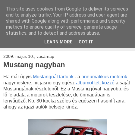
This site uses cookies from Google to deliver its services
kockak.hu
and to analyze traffic. Your IP address and user-agent are
shared with Google along with performance and security
metrics to ensure quality of service, generate usage
Minden ami LEGO, repül és gurul.
statistics, and to detect and address abuse.
LEARN MORE
GOT IT
▼
2009. május 10., vasárnap
Mustang nagyban
Ha már úgyis
Mustangnál tartunk
- a
pneumatikus motorok
nagymestere, nicjasno egy egész
albumot tett közzé
a saját
Mustangjának részleteiről. Ez a Mustang jóval nagyobb, és
fő feladata a motorok tesztelése, de önmagában is
lenyűgöző. Kb. 30 kocka széles és egészen hasonlít arra,
ahogy az igazi autók belseje kinéz.