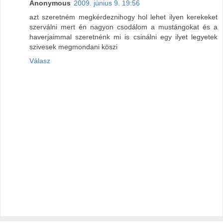
Anonymous
2009. június 9. 19:56
azt szeretném megkérdeznihogy hol lehet ilyen kerekeket
szerválni mert én nagyon csodálom a mustángokat és a
haverjaimmal szeretnénk mi is csinálni egy ilyet legyetek
szivesek megmondani köszi
Válasz