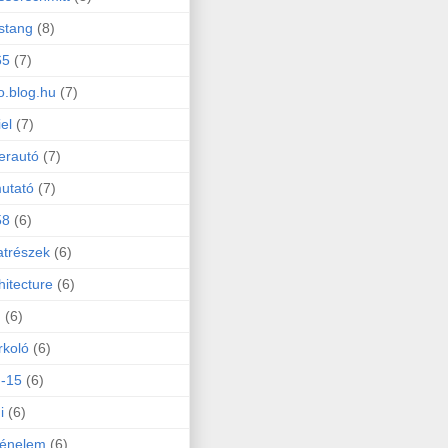
stang
(8)
65
(7)
o.blog.hu
(7)
iel
(7)
erautó
(7)
utató
(7)
58
(6)
atrészek
(6)
hitecture
(6)
d
(6)
koló
(6)
-15
(6)
i
(6)
ténelem
(6)