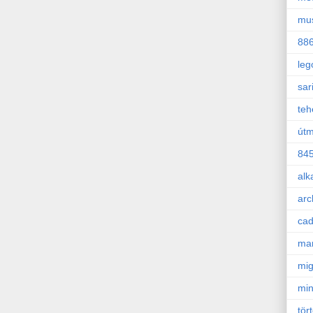
mu
88
leg
sar
teh
útm
84
alk
arc
ca
mar
mig
min
tör