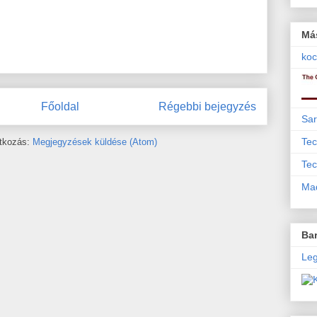
Má
koc
Főoldal
Régebbi bejegyzés
Sar
Tec
atkozás:
Megjegyzések küldése (Atom)
Tec
Mad
Bar
Leg