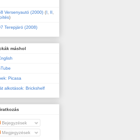
8 Versenyautó (2000)
(
I
,
II
,
pítés
)
7 Terepjáró (2008)
ckák máshol
English
uTube
ek: Picasa
át alkotások: Brickshelf
iratkozás
Bejegyzések
Megjegyzések