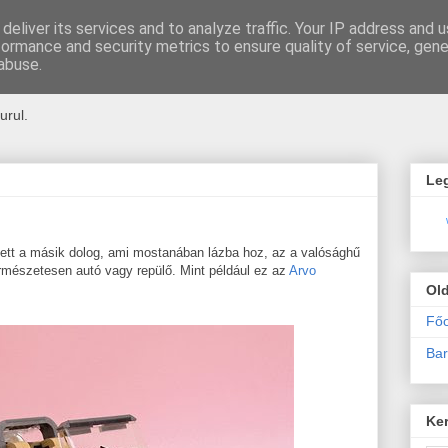
deliver its services and to analyze traffic. Your IP address and 
formance and security metrics to ensure quality of service, gen
u
abuse.
urul.
Le
lett a másik dolog, ami mostanában lázba hoz, az a valósághű
rmészetesen autó vagy repülő. Mint például ez az
Arvo
Ol
Főo
Bar
Ke