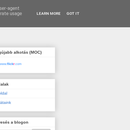
user-agent
erate usage
LEARN MORE
GOT IT
gújabb alkotás (MOC)
www.
flick
r
.com
dalak
ldal
átaink
resés a blogon