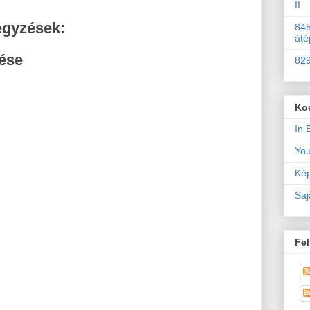
II
egyzések:
845
áté
ése
829
Ko
In 
Yo
Kép
Saj
Fel