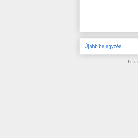
Újabb bejegyzés
Felir