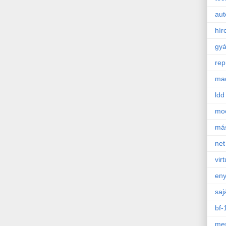
aut
hír
gyá
rep
mad
ldd
mo
má
net
virt
en
saj
bf-
mes