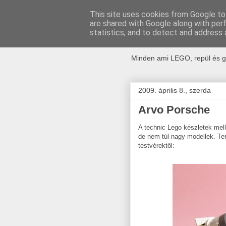
This site uses cookies from Google to 
are shared with Google along with per
kockak.h
statistics, and to detect and address 
Minden ami LEGO, repül és g
2009. április 8., szerda
Arvo Porsche
A technic Lego készletek mel
de nem túl nagy modellek. Te
testvérektől: