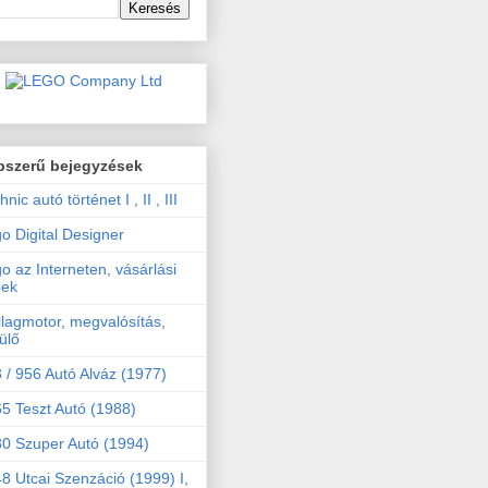
pszerű bejegyzések
hnic autó történet I
,
II
,
III
o Digital Designer
o az Interneten
,
vásárlási
pek
llagmotor
,
megvalósítás
,
ülő
 / 956 Autó Alváz (1977)
5 Teszt Autó (1988)
0 Szuper Autó (1994)
8 Utcai Szenzáció (1999) I
,