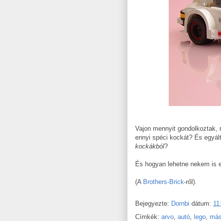
Vajon mennyit gondolkoztak, 
ennyi spéci kockát? És egyált
kockákból
?
És hogyan lehetne nekem is 
(A
Brothers-Brick
-ről).
Bejegyezte:
Dornbi
dátum:
11
Címkék:
arvo
,
autó
,
lego
,
má