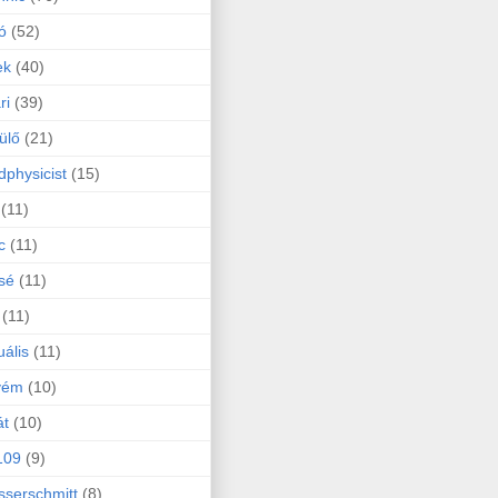
ó
(52)
ek
(40)
ri
(39)
ülő
(21)
physicist
(15)
(11)
c
(11)
sé
(11)
(11)
uális
(11)
yém
(10)
át
(10)
109
(9)
serschmitt
(8)