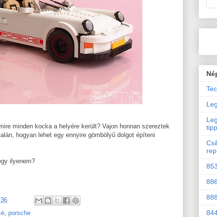
Né
Tec
Leg
Leg
mire minden kocka a helyére került? Vajon honnan szereztek
tip
alán, hogyan lehet egy ennyire gömbölyű dolgot építeni
Csi
rep
egy ilyenem?
853
886
888
:36
844
sé
,
porsche