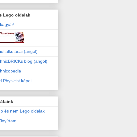
s Lego oldalak
kagyár!
iel alkotásai (angol)
hnicBRICKs blog (angol)
hnicopedia
 Physicist képei
átaink
o és nem Lego oldalak