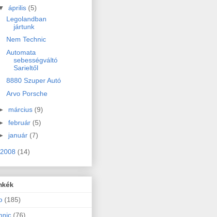
▼
április
(5)
Legolandban
jártunk
Nem Technic
Automata
sebességváltó
Sarieltől
8880 Szuper Autó
Arvo Porsche
►
március
(9)
►
február
(5)
►
január
(7)
2008
(14)
mkék
o
(185)
hnic
(76)